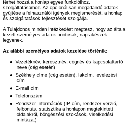
férhet hozzá a honlap egyes funkcióihoz,
szolgáltatásaihoz. Az opcionálisan megadandó adatok
gyűjtése a felhasználói igények megismerését, a honlap
és szolgáltatások fejlesztését szolgálja.
A Tulajdonos minden intézkedést megtesz, hogy az általa
kezelt személyes adatok pontosak, naprakészek
legyenek.
Az alábbi személyes adatok kezelése történik:
●
Vezetéknév, keresztnév, cégnév és kapcsolattartó
neve (cég esetén)
●
Székhely címe (cég esetén), lakcím, levelezési
cím
●
E-mail cím
●
Telefonszám
●
Rendszer információk (IP-cím, rendszer verzió,
felbontás, statisztika a honlapon megtekintett
oldalakról, böngészési szokások, viselkedési
mintázat)