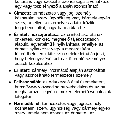
kulturális vagy szociális azonosságára vonatkozó
egy vagy több tényező alapján azonosítható
●
Címzett:
természetes vagy jogi személy,
közhatalmi szerv, ügynökség vagy bármely egyéb
szerv, amellyel a személyes adatot közlik,
függetlenül attól, hogy harmadik fél-e
●
Érintett hozzájárulása:
az érintett akaratának
önkéntes, konkrét, megfelelő tájékoztatáson
alapuló, egyértelmű kinyilvánítása, amellyel az
érintett nyilatkozat vagy a megerősítést
félreérthetetlenül kifejező cselekedet útján jelzi,
hogy beleegyezését adja az őt érintő személyes
adatok kezeléséhez
●
Érintett:
bármely információ alapján azonosított
vagy azonosítható természetes személy
●
Felhasználók:
az Adatkezelő által üzemeltetett,
https://www.viowedding.hu weboldalon és az ott
meghatározott egyéb címeken elérhető weboldalak
látogatói
●
Harmadik fél:
természetes vagy jogi személy,
közhatalmi szerv, ügynökség vagy bármely egyéb
szerv, amely nem azonos az érintettel, az