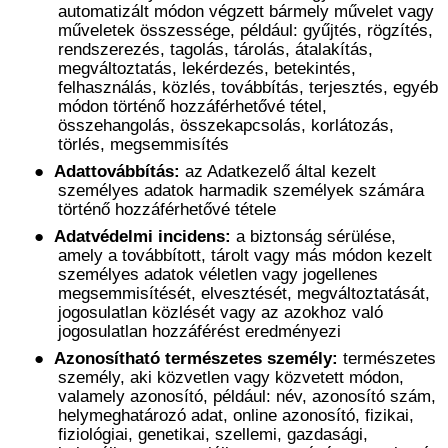
automatizált módon végzett bármely művelet vagy
műveletek összessége, például: gyűjtés, rögzítés,
rendszerezés, tagolás, tárolás, átalakítás,
megváltoztatás, lekérdezés, betekintés,
felhasználás, közlés, továbbítás, terjesztés, egyéb
módon történő hozzáférhetővé tétel,
összehangolás, összekapcsolás, korlátozás,
törlés, megsemmisítés
●
Adattovábbítás:
az Adatkezelő által kezelt
személyes adatok harmadik személyek számára
történő hozzáférhetővé tétele
●
Adatvédelmi incidens:
a biztonság sérülése,
amely a továbbított, tárolt vagy más módon kezelt
személyes adatok véletlen vagy jogellenes
megsemmisítését, elvesztését, megváltoztatását,
jogosulatlan közlését vagy az azokhoz való
jogosulatlan hozzáférést eredményezi
●
Azonosítható természetes személy:
természetes
személy, aki közvetlen vagy közvetett módon,
valamely azonosító, például: név, azonosító szám,
helymeghatározó adat, online azonosító, fizikai,
fiziológiai, genetikai, szellemi, gazdasági,