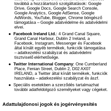
továbbá a hozzátartozó szolgáltatások: Google
Drive, Google Docs, Google Search Console,
Google Analytics, Google AdSense, Google
AdWords, YouTube, Blogger, Chrome böngésző
támogatása –
Google
adatvédelme
és
adatvédelmi
elvei
.
●
Facebook Ireland Ltd.
: 4 Grand Canal Square,
Grand Canal Harbour, Dublin 2 Ireland, a
Facebook, Instagram, Messenger és Facebook
által kínált egyéb termékek, funkciók támogatása
–
adatkezelési szabályzat
és adatvédelmi
tisztviselő
elérhetősége
.
●
Twitter International Company
: One Cumberland
Place, Fenian Street, Dublin 2, D02 AX07
IRELAND, a Twitter által kínált termékek, funkciók
használata –
adatkezelési szabályzat
és
ászf
.
●
Speciális esetekben a szerződés tartalmazhat
további adatfeldolgozó személyeket vagy cégeket.
Adattulajdonosi jogok és jogérvényesítés