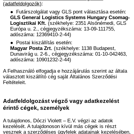
(adatfeldolgozók)
:
●
Futárszolgálat vagy GLS pont választása esetén:
GLS General Logistics Systems Hungary Csomag-
Logisztikai Kft.
(székhelye: 2351 Alsónémedi, GLS
Európa u. 2., cégjegyzékszáma: 13-09-111755,
adószáma: 12369410-2-44)
●
Postai kiszállítás esetén:
Magyar Posta Zrt.
(székhelye: 1138 Budapest,
Dunavirág u. 2-6., cégjegyzékszáma: 01-10-042463,
adószáma: 10901232-2-44)
A Felhasználó elfogadja e hozzájárulás szerint az általa
választott kiszállító cég saját Általános Szerződési
Feltételeit.
Adatfeldolgozást végző vagy adatkezelést
érintő cégek, személyek
A tulajdonos, Dóczi Violett – E.V. végzi az adatok
kezelését. A tulajdonoson kívül más cégek is részt
vesznek a szerződéses ügyfelek adatainak kezelésében,