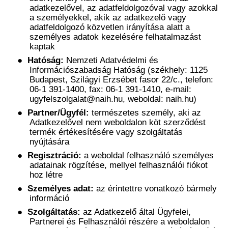
adatkezelővel, az adatfeldolgozóval vagy azokkal
a személyekkel, akik az adatkezelő vagy
adatfeldolgozó közvetlen irányítása alatt a
személyes adatok kezelésére felhatalmazást
kaptak
●
Hatóság:
Nemzeti Adatvédelmi és
Információszabadság Hatóság (székhely: 1125
Budapest, Szilágyi Erzsébet fasor 22/c., telefon:
06-1 391-1400, fax: 06-1 391-1410, e-mail:
ugyfelszolgalat@naih.hu, weboldal: naih.hu)
●
Partner/Ügyfél:
természetes személy, aki az
Adatkezelővel nem weboldalon köt szerződést
termék értékesítésére vagy szolgáltatás
nyújtására
●
Regisztráció:
a weboldal felhasználó személyes
adatainak rögzítése, mellyel felhasználói fiókot
hoz létre
●
Személyes adat:
az érintettre vonatkozó bármely
információ
●
Szolgáltatás:
az Adatkezelő által Ügyfelei,
Partnerei és Felhasználói részére a weboldalon