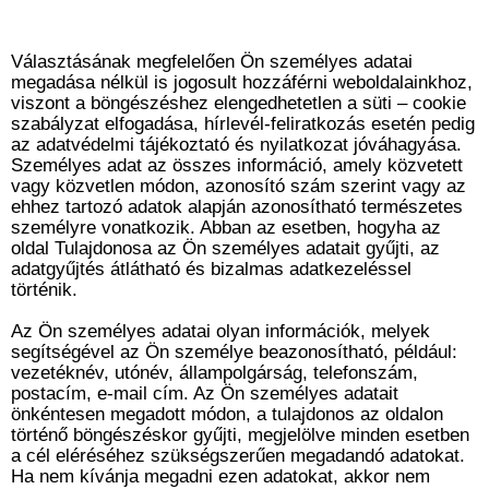
Választásának megfelelően Ön személyes adatai
megadása nélkül is jogosult hozzáférni weboldalainkhoz,
viszont a böngészéshez elengedhetetlen a süti – cookie
szabályzat elfogadása, hírlevél-feliratkozás esetén pedig
az adatvédelmi tájékoztató és nyilatkozat jóváhagyása.
Személyes adat az összes információ, amely közvetett
vagy közvetlen módon, azonosító szám szerint vagy az
ehhez tartozó adatok alapján azonosítható természetes
személyre vonatkozik. Abban az esetben, hogyha az
oldal Tulajdonosa az Ön személyes adatait gyűjti, az
adatgyűjtés átlátható és bizalmas adatkezeléssel
történik.
Az Ön személyes adatai olyan információk, melyek
segítségével az Ön személye beazonosítható, például:
vezetéknév, utónév, állampolgárság, telefonszám,
postacím, e-mail cím. Az Ön személyes adatait
önkéntesen megadott módon, a tulajdonos az oldalon
történő böngészéskor gyűjti, megjelölve minden esetben
a cél eléréséhez szükségszerűen megadandó adatokat.
Ha nem kívánja megadni ezen adatokat, akkor nem