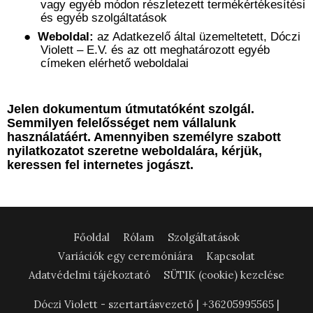
vagy egyéb módon részletezett termékértékesítési
és egyéb szolgáltatások
●
Weboldal:
az Adatkezelő által üzemeltetett, Dóczi
Violett – E.V. és az ott meghatározott egyéb
címeken elérhető weboldalai
Jelen dokumentum útmutatóként szolgál.
Semmilyen felelősséget nem vállalunk
használatáért. Amennyiben személyre szabott
nyilatkozatot szeretne weboldalára, kérjük,
keressen fel internetes jogászt.
Főoldal
Rólam
Szolgáltatások
Variációk egy ceremóniára
Kapcsolat
Adatvédelmi tájékoztató
SÜTIK (cookie) kezelése
Dóczi Violett - szertartásvezető | +36205995565 |