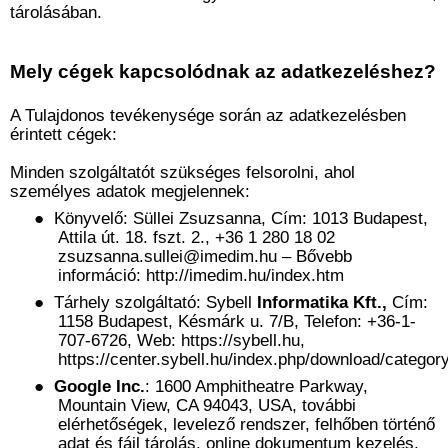
tárolásában.
Mely cégek kapcsolódnak az adatkezeléshez?
A Tulajdonos tevékenysége során az adatkezelésben
érintett cégek:
Minden szolgáltatót szükséges felsorolni, ahol
személyes adatok megjelennek:
●
Könyvelő: Süllei Zsuzsanna, Cím: 1013 Budapest,
Attila út. 18. fszt. 2., +36 1 280 18 02
zsuzsanna.sullei@imedim.hu
– Bővebb
információ:
http://imedim.hu/index.htm
●
Tárhely szolgáltató: Sybell
Informatika Kft.,
Cím:
1158 Budapest, Késmárk u. 7/B, Telefon:
+36-1-
707-6726
, Web:
https://sybell.hu
,
https://center.sybell.hu/index.php/download/categ
●
Google Inc.
: 1600 Amphitheatre Parkway,
Mountain View, CA 94043, USA,
további
elérhetőségek
, levelező rendszer, felhőben történő
adat és fájl tárolás, online dokumentum kezelés,