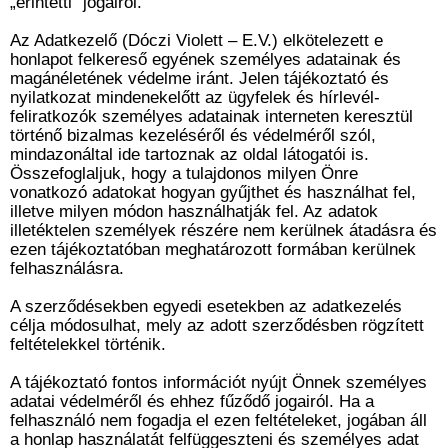
„érintetti” jogairól.
Az Adatkezelő (Dóczi Violett – E.V.) elkötelezett e
honlapot felkereső egyének személyes adatainak és
magánéletének védelme iránt. Jelen tájékoztató és
nyilatkozat mindenekelőtt az ügyfelek és hírlevél-
feliratkozók személyes adatainak interneten keresztül
történő bizalmas kezeléséről és védelméről szól,
mindazonáltal ide tartoznak az oldal látogatói is.
Összefoglaljuk, hogy a tulajdonos milyen Önre
vonatkozó adatokat hogyan gyűjthet és használhat fel,
illetve milyen módon használhatják fel. Az adatok
illetéktelen személyek részére nem kerülnek átadásra és
ezen tájékoztatóban meghatározott formában kerülnek
felhasználásra.
A szerződésekben egyedi esetekben az adatkezelés
célja módosulhat, mely az adott szerződésben rögzített
feltételekkel történik.
A tájékoztató fontos információt nyújt Önnek személyes
adatai védelméről és ehhez fűződő jogairól. Ha a
felhasználó nem fogadja el ezen feltételeket, jogában áll
a honlap használatát felfüggeszteni és személyes adat