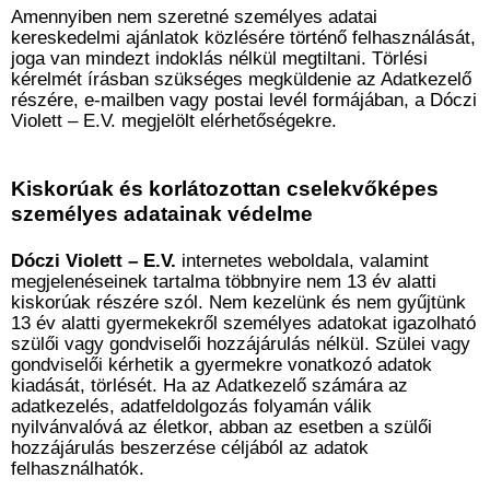
Amennyiben nem szeretné személyes adatai
kereskedelmi ajánlatok közlésére történő felhasználását,
joga van mindezt indoklás nélkül megtiltani. Törlési
kérelmét írásban szükséges megküldenie az Adatkezelő
részére, e-mailben vagy postai levél formájában, a Dóczi
Violett – E.V. megjelölt elérhetőségekre.
Kiskorúak és korlátozottan cselekvőképes
személyes adatainak védelme
Dóczi Violett – E.V.
internetes weboldala, valamint
megjelenéseinek tartalma többnyire nem 13 év alatti
kiskorúak részére szól. Nem kezelünk és nem gyűjtünk
13 év alatti gyermekekről személyes adatokat igazolható
szülői vagy gondviselői hozzájárulás nélkül. Szülei vagy
gondviselői kérhetik a gyermekre vonatkozó adatok
kiadását, törlését. Ha az Adatkezelő számára az
adatkezelés, adatfeldolgozás folyamán válik
nyilvánvalóvá az életkor, abban az esetben a szülői
hozzájárulás beszerzése céljából az adatok
felhasználhatók.