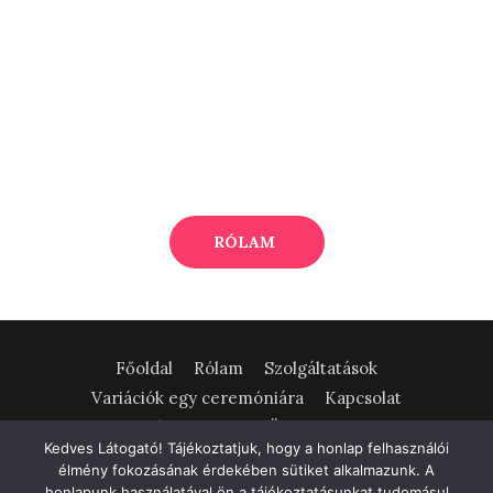
RÓLAM
Főoldal
Rólam
Szolgáltatások
Variációk egy ceremóniára
Kapcsolat
Adatvédelmi tájékoztató
SÜTIK (cookie) kezelése
Kedves Látogató! Tájékoztatjuk, hogy a honlap felhasználói
élmény fokozásának érdekében sütiket alkalmazunk. A
Dóczi Violett - szertartásvezető | +36205995565 |
honlapunk használatával ön a tájékoztatásunkat tudomásul