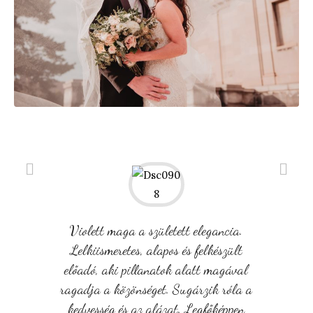
Violett maga a született elegancia.
Lelkiismeretes, alapos és felkészült
előadó, aki pillanatok alatt magával
ragadja a közönséget. Sugárzik róla a
kedvesség és az alázat. Legfőképpen