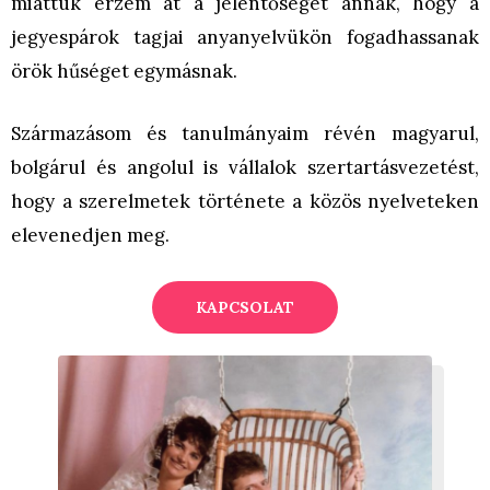
miattuk érzem át a jelentőségét annak, hogy a
jegyespárok tagjai anyanyelvükön fogadhassanak
örök hűséget egymásnak.
Származásom és tanulmányaim révén magyarul,
bolgárul és angolul is vállalok szertartásvezetést,
hogy a szerelmetek története a közös nyelveteken
elevenedjen meg.
KAPCSOLAT