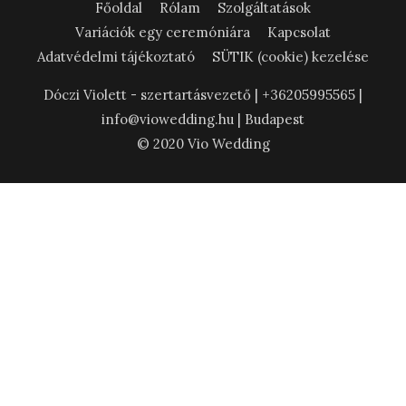
Főoldal
Rólam
Szolgáltatások
Variációk egy ceremóniára
Kapcsolat
Adatvédelmi tájékoztató
SÜTIK (cookie) kezelése
Dóczi Violett - szertartásvezető | +36205995565 |
info@viowedding.hu | Budapest
© 2020 Vio Wedding