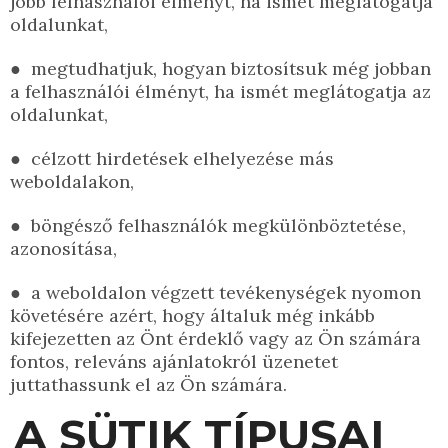
jobb felhasználói élményt, ha ismét meglátogatja
oldalunkat,
●
megtudhatjuk, hogyan biztosítsuk még jobban
a felhasználói élményt, ha ismét meglátogatja az
oldalunkat,
●
célzott hirdetések elhelyezése más
weboldalakon,
●
böngésző felhasználók megkülönböztetése,
azonosítása,
●
a weboldalon végzett tevékenységek nyomon
követésére azért, hogy általuk még inkább
kifejezetten az Önt érdeklő vagy az Ön számára
fontos, releváns ajánlatokról üzenetet
juttathassunk el az Ön számára.
A SÜTIK TÍPUSAI